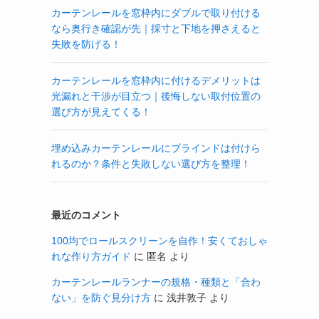
カーテンレールを窓枠内にダブルで取り付ける
なら奥行き確認が先｜採寸と下地を押さえると
失敗を防げる！
カーテンレールを窓枠内に付けるデメリットは
光漏れと干渉が目立つ｜後悔しない取付位置の
選び方が見えてくる！
埋め込みカーテンレールにブラインドは付けら
れるのか？条件と失敗しない選び方を整理！
最近のコメント
100均でロールスクリーンを自作！安くておしゃ
れな作り方ガイド
に
匿名
より
カーテンレールランナーの規格・種類と「合わ
ない」を防ぐ見分け方
に
浅井敦子
より