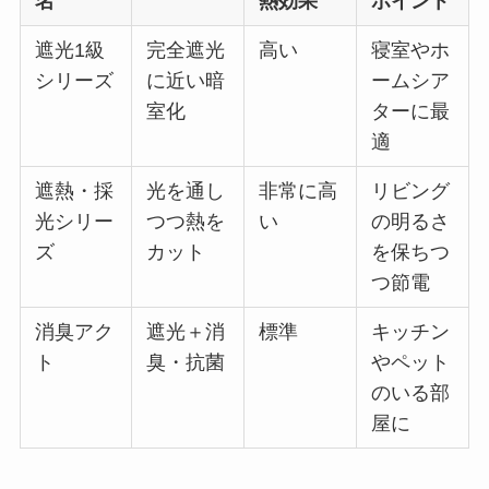
名
熱効果
ポイント
遮光1級
完全遮光
高い
寝室やホ
シリーズ
に近い暗
ームシア
室化
ターに最
適
遮熱・採
光を通し
非常に高
リビング
光シリー
つつ熱を
い
の明るさ
ズ
カット
を保ちつ
つ節電
消臭アク
遮光＋消
標準
キッチン
ト
臭・抗菌
やペット
のいる部
屋に